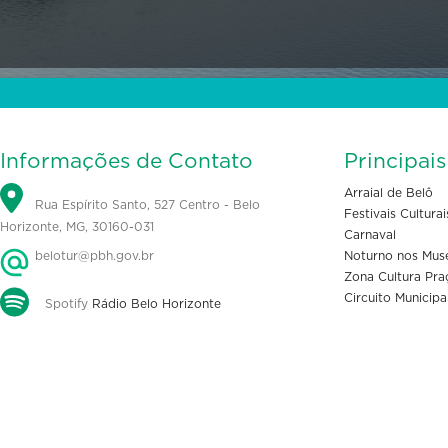
Informações de Contato
Principai
Arraial de Belô
Rua Espírito Santo, 527 Centro - Belo
Festivais Culturai
Horizonte, MG, 30160-031
Carnaval
belotur@pbh.gov.br
Noturno nos Mus
Zona Cultura Pra
Circuito Municipa
Spotify
Rádio Belo Horizonte