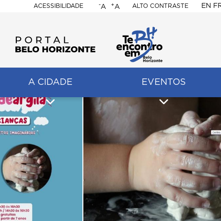
-
+
EN
F
ACESSIBILIDADE
ALTO CONTRASTE
A
A
PORTAL
BELO
HORIZONTE
A CIDADE
EVENTOS
ação
pal