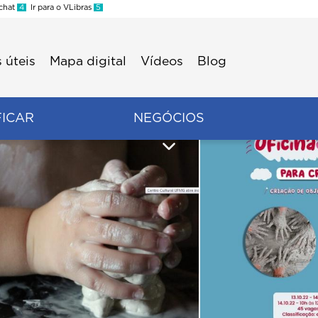
 chat
4
Ir para o VLibras
5
 úteis
Mapa digital
Vídeos
Blog
FICAR
NEGÓCIOS