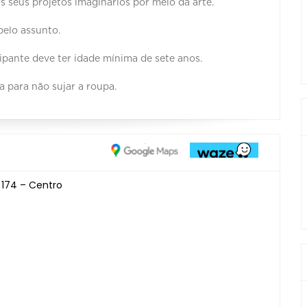
s seus projetos imaginários por meio da arte.
pelo assunto.
cipante deve ter idade mínima de sete anos.
 para não sujar a roupa.
 174 – Centro