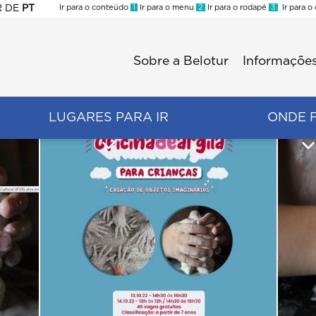
R
DE
PT
Ir para o conteúdo
1
Ir para o menu
2
Ir para o rodapé
3
Ir para o
ES
Sobre a Belotur
Informações
Menu
second
LUGARES PARA IR
ONDE 