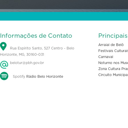
Informações de Contato
Principai
Arraial de Belô
Rua Espírito Santo, 527 Centro - Belo
Festivais Culturai
Horizonte, MG, 30160-031
Carnaval
belotur@pbh.gov.br
Noturno nos Mus
Zona Cultura Pra
Circuito Municipa
Spotify
Rádio Belo Horizonte