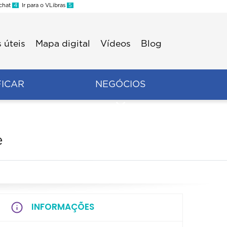
 chat
4
Ir para o VLibras
5
 úteis
Mapa digital
Vídeos
Blog
FICAR
NEGÓCIOS
e
INFORMAÇÕES