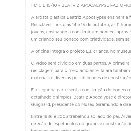
14/10 E 15/10 – BEATRIZ APOCALYPSE FAZ OF
A artista plástica Beatriz Apocalypse ensinará a
Reciclável” nos dias 14 e 15 de outubro, às 11 hora
jovens, ensinando a construir um boneco, aprove
um criando seu boneco com criatividade, sem sair
A oficina integra o projeto Eu, criança, no museu
O vídeo será dividido em duas partes. A primeira
reciclagem para o meio ambiente, falará também s
materiais e diversas possibilidades de construçã
E a segunda parte será a construção do boneco 
detalhado e simples. Beatriz Apocalypse é diretora
Guignard, presidente do Museu Giramundo e dir
Entre 1986 e 2003 trabalhou ao lado do pai, Álv
direção de espetáculos do grupo, e construção de