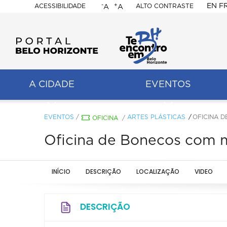
-
+
EN
F
ACESSIBILIDADE
ALTO CONTRASTE
A
A
PORTAL
BELO
HORIZONTE
A CIDADE
EVENTOS
ação
pal
EVENTOS
/
ARTES PLÁSTICAS
OFICINA D
OFICINA
/
Oficina de Bonecos com ma
INÍCIO
DESCRIÇÃO
LOCALIZAÇÃO
VIDEO
DESCRIÇÃO