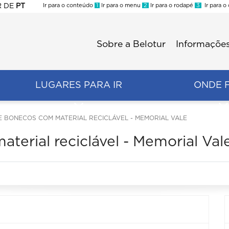
R
DE
PT
Ir para o conteúdo
1
Ir para o menu
2
Ir para o rodapé
3
Ir para o
ES
Sobre a Belotur
Informações
Menu
second
LUGARES PARA IR
ONDE 
E BONECOS COM MATERIAL RECICLÁVEL - MEMORIAL VALE
terial reciclável - Memorial Val