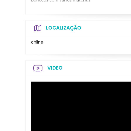
bonecos com vários materias.
LOCALIZAÇÃO
online
VIDEO