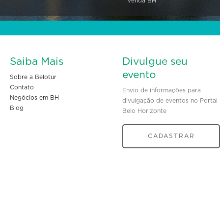
Venda BH
Saiba Mais
Divulgue seu
evento
Sobre a Belotur
Contato
Envio de informações para
Negócios em BH
divulgação de eventos no Portal
Blog
Belo Horizonte
CADASTRAR