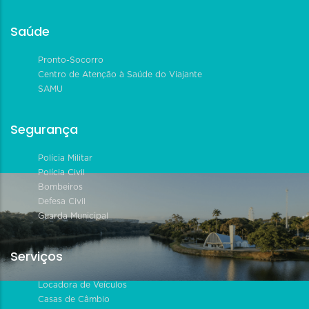
Saúde
Pronto-Socorro
Centro de Atenção à Saúde do Viajante
SAMU
Segurança
Polícia Militar
Polícia Civil
Bombeiros
Defesa Civil
Guarda Municipal
Serviços
Locadora de Veículos
Casas de Câmbio