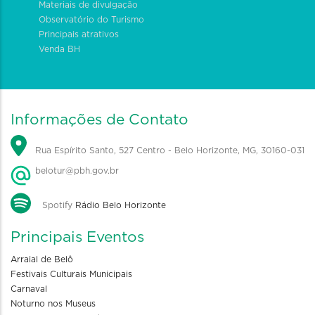
Materiais de divulgação
Observatório do Turismo
Principais atrativos
Venda BH
Informações de Contato
Rua Espírito Santo, 527 Centro - Belo Horizonte, MG, 30160-031
belotur@pbh.gov.br
Spotify
Rádio Belo Horizonte
Principais Eventos
Arraial de Belô
Festivais Culturais Municipais
Carnaval
Noturno nos Museus