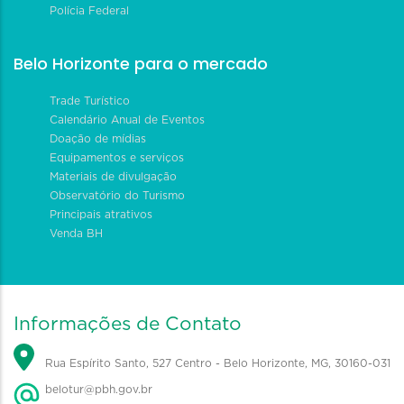
Polícia Federal
Belo Horizonte para o mercado
Trade Turístico
Calendário Anual de Eventos
Doação de mídias
Equipamentos e serviços
Materiais de divulgação
Observatório do Turismo
Principais atrativos
Venda BH
Informações de Contato
Rua Espírito Santo, 527 Centro - Belo Horizonte, MG, 30160-031
belotur@pbh.gov.br