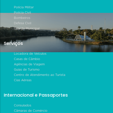
Polícia Militar
Polícia Civil
Bombeiros
Defesa Civil
Guarda Municipal
Serviços
Locadora de Veículos
Casas de Câmbio
Agências de Viagem
Guias de Turismo
Centro de Atendimento ao Turista
Cias Aéreas
Internacional e Passaportes
Consulados
Câmaras de Comércio