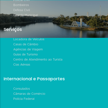
Polícia Civil
Bombeiros
Defesa Civil
Guarda Municipal
Serviços
Locadora de Veículos
Casas de Câmbio
Agências de Viagem
Guias de Turismo
Centro de Atendimento ao Turista
Cias Aéreas
Internacional e Passaportes
Consulados
Câmaras de Comércio
Polícia Federal