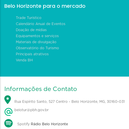
Belo Horizonte para o mercado
Trade Turístico
Calendário Anual de Eventos
Doação de mídias
Equipamentos e serviços
Materiais de divulgação
Observatório do Turismo
Principais atrativos
Venda BH
Informações de Contato
Rua Espírito Santo, 527 Centro - Belo Horizonte, MG, 30160-031
belotur@pbh.gov.br
Spotify
Rádio Belo Horizonte