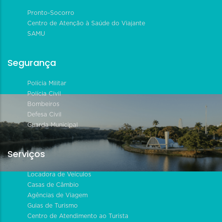
Pronto-Socorro
Centro de Atenção à Saúde do Viajante
SAMU
Segurança
Polícia Militar
Polícia Civil
Bombeiros
Defesa Civil
Guarda Municipal
Serviços
Locadora de Veículos
Casas de Câmbio
Agências de Viagem
Guias de Turismo
Centro de Atendimento ao Turista