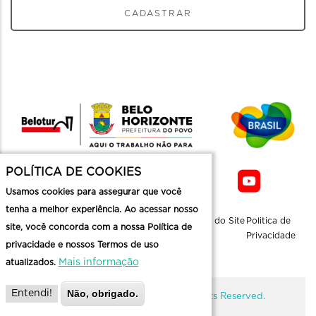
CADASTRAR
POLÍTICA DE COOKIES
Usamos cookies para assegurar que você
tenha a melhor experiência. Ao acessar nosso
Sobre a
Contato
Informaçoes
Mapa do Site
Politica de
site, você concorda com a nossa Política de
Belotur
Üteis
Privacidade
privacidade e nossos Termos de uso
Mais informação
atualizados.
Não, obrigado.
Entendi!
@ Copyright Belotur 2026. All Rights Reserved.