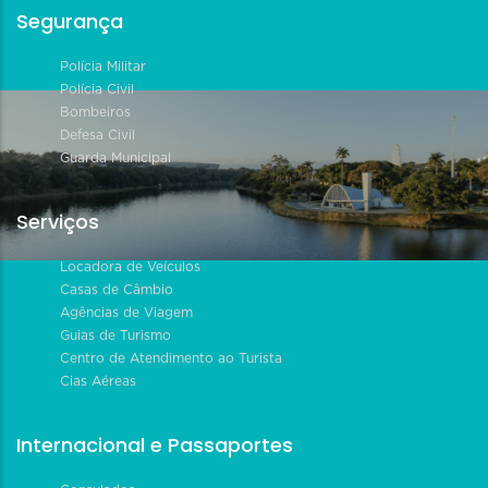
Segurança
Polícia Militar
Polícia Civil
Bombeiros
Defesa Civil
Guarda Municipal
Serviços
Locadora de Veículos
Casas de Câmbio
Agências de Viagem
Guias de Turismo
Centro de Atendimento ao Turista
Cias Aéreas
Internacional e Passaportes