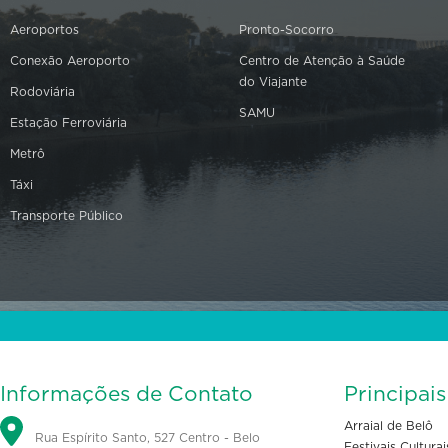
Aeroportos
Pronto-Socorro
Conexão Aeroporto
Centro de Atenção à Saúde
do Viajante
Rodoviária
SAMU
Estação Ferroviária
Metrô
Táxi
Transporte Público
Informações de Contato
Principai
Arraial de Belô
Rua Espírito Santo, 527 Centro - Belo
Festivais Culturai