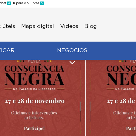
 chat
4
Ir para o VLibras
5
 úteis
Mapa digital
Vídeos
Blog
FICAR
NEGÓCIOS