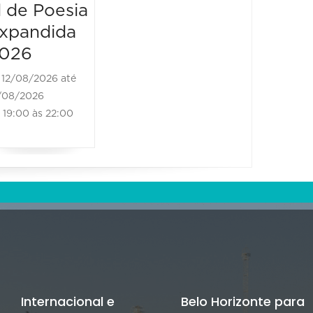
l de Poesia
al de Poesia
al de 
xpandida
Expandida
Expan
026
2026
2026
12/08/2026 até
13/08/2026 até
14/08/2
/08/2026
13/08/2026
14/08/202
19:00 às 22:00
09:00 às 20:30
09:00 à
Internacional e
Belo Horizonte para