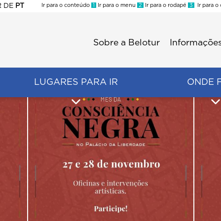
R
DE
PT
Ir para o conteúdo
1
Ir para o menu
2
Ir para o rodapé
3
Ir para o
ES
Sobre a Belotur
Informações
Menu
second
LUGARES PARA IR
ONDE 