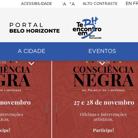
-
+
EN
F
ACESSIBILIDADE
ALTO CONTRASTE
A
A
PORTAL
BELO
HORIZONTE
A CIDADE
EVENTOS
ação
pal