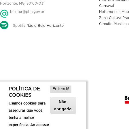
Horizonte, MG, 30160-031
Carnaval
belotur@pbh.gov.br
Noturno nos Mus
Zona Cultura Pra
Circuito Municipa
Spotify
Rádio Belo Horizonte
POLÍTICA DE
Entendi!
COOKIES
Não,
Usamos cookies para
obrigado.
assegurar que você
tenha a melhor
experiência. Ao acessar