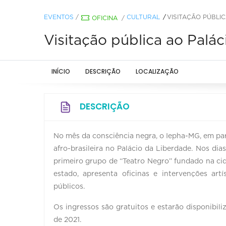
EVENTOS
/
CULTURAL
VISITAÇÃO PÚBLI
OFICINA
/
Visitação pública ao Palá
INÍCIO
DESCRIÇÃO
LOCALIZAÇÃO
DESCRIÇÃO
No mês da consciência negra, o Iepha-MG, em pa
afro-brasileira no Palácio da Liberdade. Nos di
primeiro grupo de ‘‘Teatro Negro’’ fundado na ci
estado, apresenta oficinas e intervenções artí
públicos.
Os ingressos são gratuitos e estarão disponibil
de 2021.