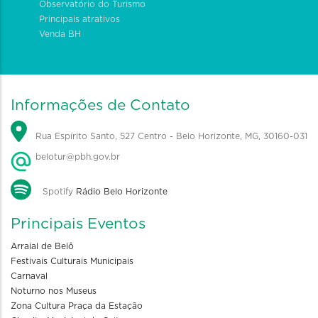
Observatório do Turismo
Principais atrativos
Venda BH
Informações de Contato
Rua Espírito Santo, 527 Centro - Belo Horizonte, MG, 30160-031
belotur@pbh.gov.br
Spotify
Rádio Belo Horizonte
Principais Eventos
Arraial de Belô
Festivais Culturais Municipais
Carnaval
Noturno nos Museus
Zona Cultura Praça da Estação