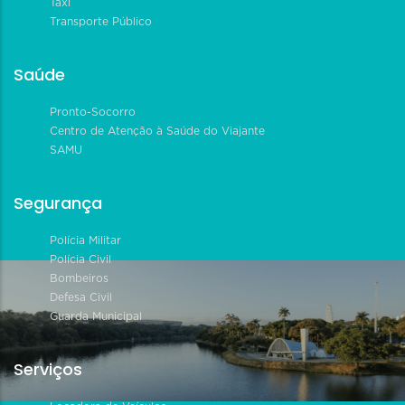
Táxi
Transporte Público
Saúde
Pronto-Socorro
Centro de Atenção à Saúde do Viajante
SAMU
Segurança
Polícia Militar
Polícia Civil
Bombeiros
Defesa Civil
Guarda Municipal
Serviços