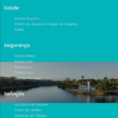
Saúde
Pronto-Socorro
Centro de Atenção à Saúde do Viajante
SAMU
Segurança
Polícia Militar
Polícia Civil
Bombeiros
Defesa Civil
Guarda Municipal
Serviços
Locadora de Veículos
Casas de Câmbio
Agências de Viagem