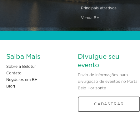
Principais atrativos
Venda BH
Saiba Mais
Divulgue seu
evento
Sobre a Belotur
Contato
Envio de informações para
Negócios em BH
divulgação de eventos no Portal
Blog
Belo Horizonte
CADASTRAR