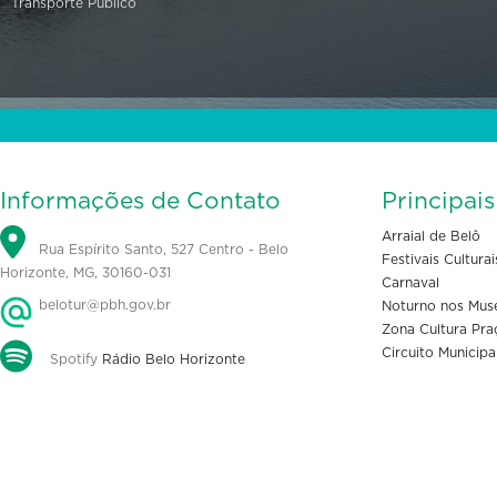
Transporte Público
Informações de Contato
Principai
Arraial de Belô
Rua Espírito Santo, 527 Centro - Belo
Festivais Culturai
Horizonte, MG, 30160-031
Carnaval
belotur@pbh.gov.br
Noturno nos Mus
Zona Cultura Pra
Circuito Municipa
Spotify
Rádio Belo Horizonte