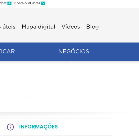
 chat
4
Ir para o VLibras
5
 úteis
Mapa digital
Vídeos
Blog
FICAR
NEGÓCIOS
INFORMAÇÕES