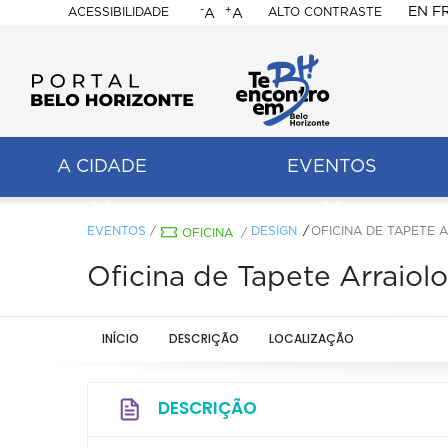
-
+
EN
F
ACESSIBILIDADE
ALTO CONTRASTE
A
A
PORTAL
BELO
HORIZONTE
A CIDADE
EVENTOS
ação
pal
EVENTOS
/
DESIGN
OFICINA DE TAPETE 
OFICINA
/
Oficina de Tapete Arraiolo
INÍCIO
DESCRIÇÃO
LOCALIZAÇÃO
DESCRIÇÃO