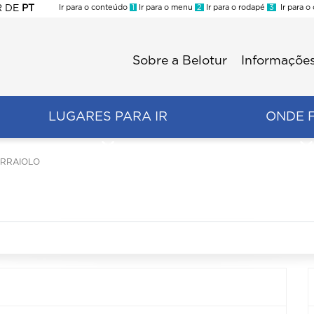
R
DE
PT
Ir para o conteúdo
1
Ir para o menu
2
Ir para o rodapé
3
Ir para o
ES
Sobre a Belotur
Informações
Menu
second
LUGARES PARA IR
ONDE 
ARRAIOLO