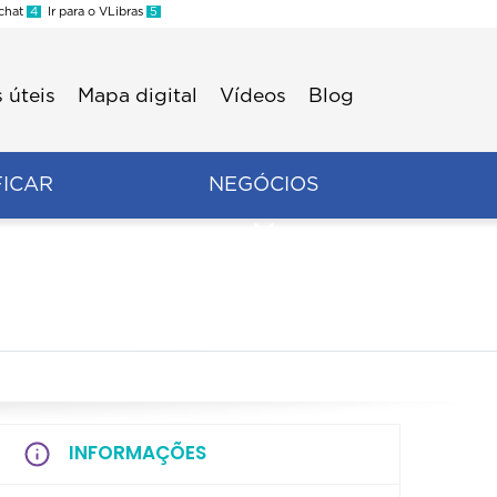
 chat
4
Ir para o VLibras
5
 úteis
Mapa digital
Vídeos
Blog
FICAR
NEGÓCIOS
INFORMAÇÕES