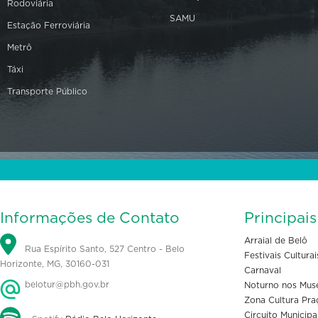
Rodoviária
SAMU
Estação Ferroviária
Metrô
Táxi
Transporte Público
Informações de Contato
Principai
Arraial de Belô
Rua Espírito Santo, 527 Centro - Belo
Festivais Culturai
Horizonte, MG, 30160-031
Carnaval
belotur@pbh.gov.br
Noturno nos Mus
Zona Cultura Pra
Circuito Municipa