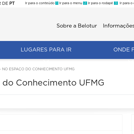
R
DE
PT
Ir para o conteúdo
1
Ir para o menu
2
Ir para o rodapé
3
Ir para o
ES
Sobre a Belotur
Informações
Menu
second
LUGARES PARA IR
ONDE 
- NO ESPAÇO DO CONHECIMENTO UFMG
ço do Conhecimento UFMG