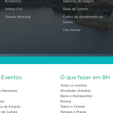
Bombeiros
Agências de Viagem
Defesa Civil
Guias de Turismo
Guarda Municipal
Centro de Atendimento ao
Turista
Cias Aéreas
s Eventos
O que fazer em BH
Todos os eventos
s Municipais
Atividades Gratuitas
Bares e Restaurantes
eus
Museus
ça da Estação
Teatro e Cinema
l de Cultura
Parques e Praças