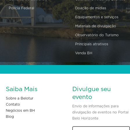
Polícia Federal
Doação de mídias
Equipamentos e serviços
Materiais de divulgação
Observatório do Turismo
Principais atrativos
Venda BH
Saiba Mais
Divulgue seu
evento
Sobre a Belotur
Contato
Envio de informações para
Negócios em BH
divulgação de eventos no Portal
Blog
Belo Horizonte