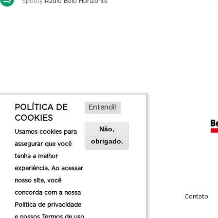
Spotify
Rádio Belo Horizonte
POLÍTICA DE
Entendi!
COOKIES
Não,
Usamos cookies para
obrigado.
assegurar que você
tenha a melhor
experiência. Ao acessar
nosso site, você
concorda com a nossa
Sobre a Belotur
Contato
Política de privacidade
e nossos Termos de uso