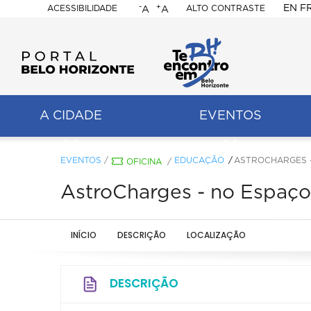
-
+
EN
F
ACESSIBILIDADE
ALTO CONTRASTE
A
A
PORTAL
BELO
HORIZONTE
A CIDADE
EVENTOS
ação
pal
EVENTOS
/
EDUCAÇÃO
ASTROCHARGES 
OFICINA
/
AstroCharges - no Espa
INÍCIO
DESCRIÇÃO
LOCALIZAÇÃO
DESCRIÇÃO