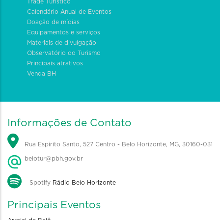
Trade Turístico
Calendário Anual de Eventos
Doação de mídias
Equipamentos e serviços
Materiais de divulgação
Observatório do Turismo
Principais atrativos
Venda BH
Informações de Contato
Rua Espírito Santo, 527 Centro - Belo Horizonte, MG, 30160-031
belotur@pbh.gov.br
Spotify
Rádio Belo Horizonte
Principais Eventos