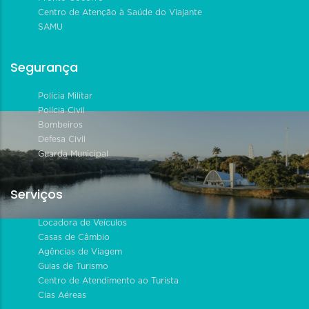
Centro de Atenção à Saúde do Viajante
SAMU
Segurança
Polícia Militar
Polícia Civil
Bombeiros
Defesa Civil
Guarda Municipal
Serviços
Locadora de Veículos
Casas de Câmbio
Agências de Viagem
Guias de Turismo
Centro de Atendimento ao Turista
Cias Aéreas