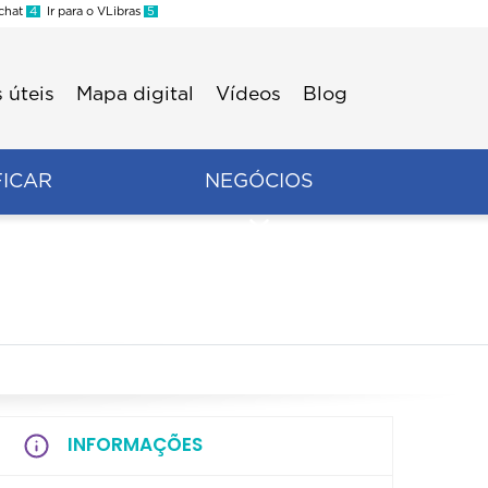
 chat
4
Ir para o VLibras
5
 úteis
Mapa digital
Vídeos
Blog
FICAR
NEGÓCIOS
INFORMAÇÕES