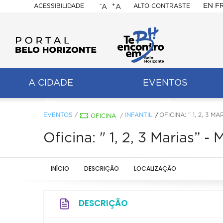
-
+
EN
F
ACESSIBILIDADE
ALTO CONTRASTE
A
A
PORTAL
BELO
HORIZONTE
A CIDADE
EVENTOS
ação
pal
EVENTOS
/
INFANTIL
OFICINA: " 1, 2, 3 
OFICINA
/
Oficina: " 1, 2, 3 Marias” -
INÍCIO
DESCRIÇÃO
LOCALIZAÇÃO
DESCRIÇÃO