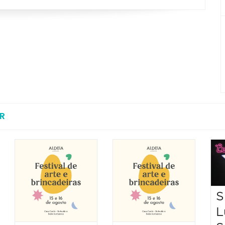
R
S
L