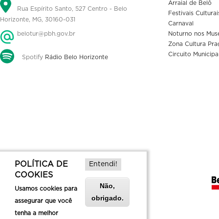
Arraial de Belô
Rua Espírito Santo, 527 Centro - Belo
Festivais Culturai
Horizonte, MG, 30160-031
Carnaval
belotur@pbh.gov.br
Noturno nos Mus
Zona Cultura Pra
Circuito Municipa
Spotify
Rádio Belo Horizonte
POLÍTICA DE
Entendi!
COOKIES
Não,
Usamos cookies para
obrigado.
assegurar que você
tenha a melhor