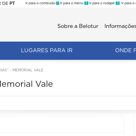
R
DE
PT
Ir para o conteúdo
1
Ir para o menu
2
Ir para o rodapé
3
Ir para o
ES
Sobre a Belotur
Informações
Menu
second
LUGARES PARA IR
ONDE 
MARIAS” - MEMORIAL VALE
 Memorial Vale