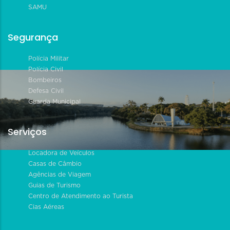
SAMU
Segurança
Polícia Militar
Polícia Civil
Bombeiros
Defesa Civil
Guarda Municipal
Serviços
Locadora de Veículos
Casas de Câmbio
Agências de Viagem
Guias de Turismo
Centro de Atendimento ao Turista
Cias Aéreas