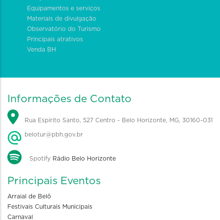
Equipamentos e serviços
Materiais de divulgação
Observatório do Turismo
Principais atrativos
Venda BH
Informações de Contato
Rua Espírito Santo, 527 Centro - Belo Horizonte, MG, 30160-031
belotur@pbh.gov.br
Spotify
Rádio Belo Horizonte
Principais Eventos
Arraial de Belô
Festivais Culturais Municipais
Carnaval