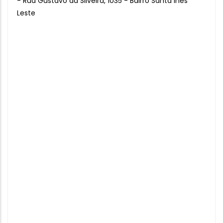
- Rua Gustavo da Silveira, 1035 - Bairro Santa Inês
Leste