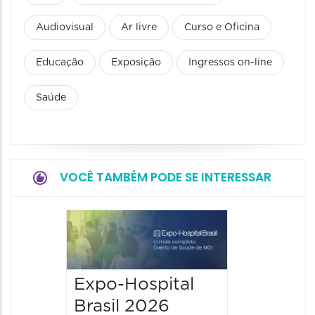
Audiovisual
Ar livre
Curso e Oficina
Educação
Exposição
Ingressos on-line
Saúde
VOCÊ TAMBÉM PODE SE INTERESSAR
9° BH 
Summi
13/08/20
Expo-Hospital
15/08/2026
Brasil 2026
00:00 às