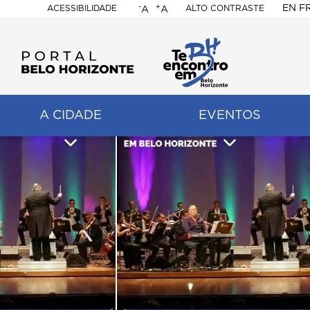
-
+
EN
F
ACESSIBILIDADE
ALTO CONTRASTE
A
A
PORTAL
BELO
HORIZONTE
A CIDADE
EVENTOS
ação
pal