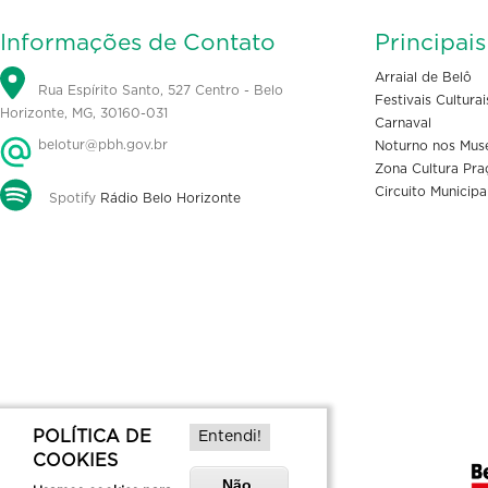
Informações de Contato
Principai
Arraial de Belô
Rua Espírito Santo, 527 Centro - Belo
Festivais Culturai
Horizonte, MG, 30160-031
Carnaval
belotur@pbh.gov.br
Noturno nos Mus
Zona Cultura Pra
Circuito Municipa
Spotify
Rádio Belo Horizonte
POLÍTICA DE
Entendi!
COOKIES
Não,