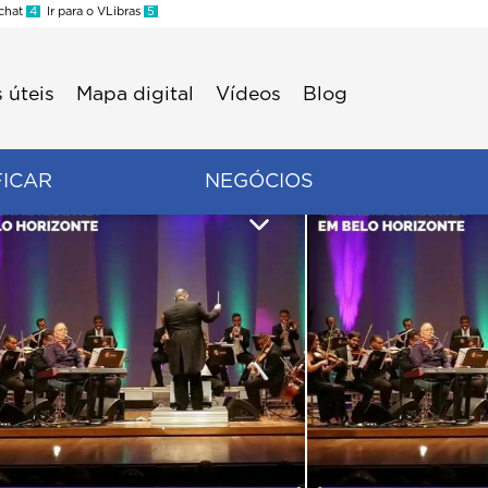
 chat
4
Ir para o VLibras
5
 úteis
Mapa digital
Vídeos
Blog
FICAR
NEGÓCIOS