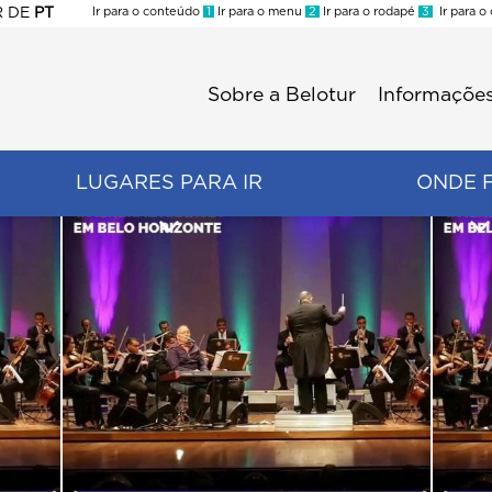
R
DE
PT
Ir para o conteúdo
1
Ir para o menu
2
Ir para o rodapé
3
Ir para o
ES
Sobre a Belotur
Informações
Menu
second
LUGARES PARA IR
ONDE 