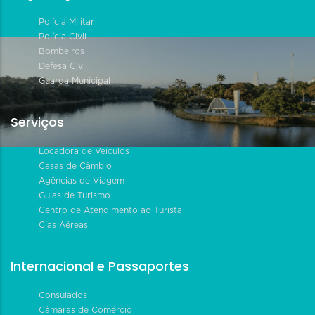
Polícia Militar
Polícia Civil
Bombeiros
Defesa Civil
Guarda Municipal
Serviços
Locadora de Veículos
Casas de Câmbio
Agências de Viagem
Guias de Turismo
Centro de Atendimento ao Turista
Cias Aéreas
Internacional e Passaportes
Consulados
Câmaras de Comércio