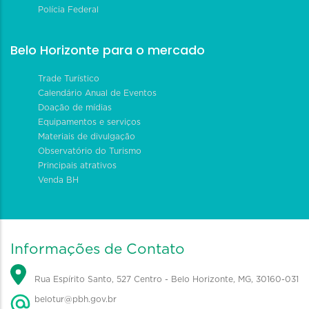
Polícia Federal
Belo Horizonte para o mercado
Trade Turístico
Calendário Anual de Eventos
Doação de mídias
Equipamentos e serviços
Materiais de divulgação
Observatório do Turismo
Principais atrativos
Venda BH
Informações de Contato
Rua Espírito Santo, 527 Centro - Belo Horizonte, MG, 30160-031
belotur@pbh.gov.br