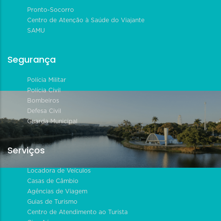
Pronto-Socorro
Centro de Atenção à Saúde do Viajante
SAMU
Segurança
Polícia Militar
Polícia Civil
Bombeiros
Defesa Civil
Guarda Municipal
Serviços
Locadora de Veículos
Casas de Câmbio
Agências de Viagem
Guias de Turismo
Centro de Atendimento ao Turista