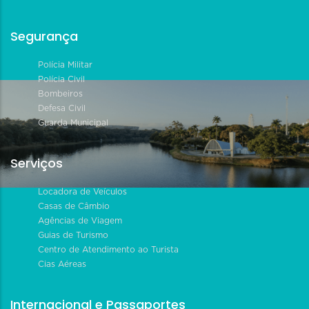
Segurança
Polícia Militar
Polícia Civil
Bombeiros
Defesa Civil
Guarda Municipal
Serviços
Locadora de Veículos
Casas de Câmbio
Agências de Viagem
Guias de Turismo
Centro de Atendimento ao Turista
Cias Aéreas
Internacional e Passaportes