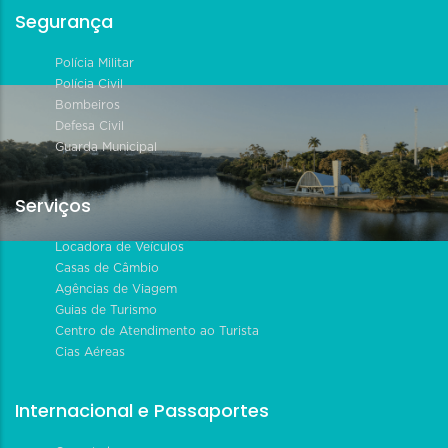
Segurança
Polícia Militar
Polícia Civil
Bombeiros
Defesa Civil
Guarda Municipal
Serviços
Locadora de Veículos
Casas de Câmbio
Agências de Viagem
Guias de Turismo
Centro de Atendimento ao Turista
Cias Aéreas
Internacional e Passaportes