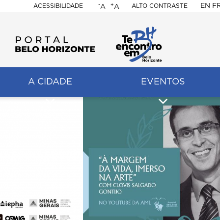
-
+
EN
F
ACESSIBILIDADE
ALTO CONTRASTE
A
A
PORTAL
BELO
HORIZONTE
A CIDADE
EVENTOS
ação
pal