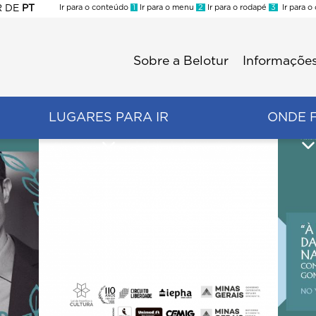
R
DE
PT
Ir para o conteúdo
1
Ir para o menu
2
Ir para o rodapé
3
Ir para o
ES
Sobre a Belotur
Informações
Menu
second
LUGARES PARA IR
ONDE 