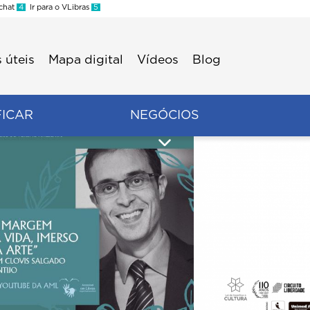
 chat
4
Ir para o VLibras
5
 úteis
Mapa digital
Vídeos
Blog
FICAR
NEGÓCIOS