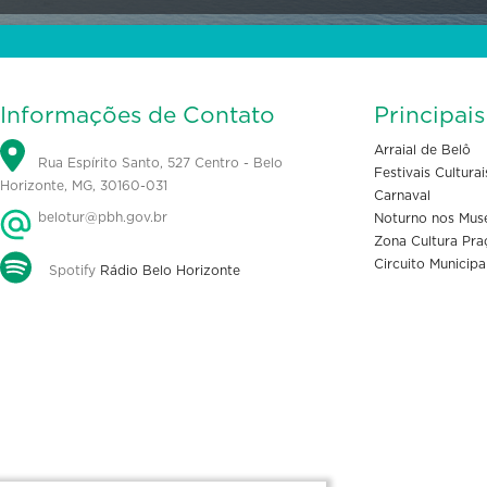
Informações de Contato
Principai
Arraial de Belô
Rua Espírito Santo, 527 Centro - Belo
Festivais Culturai
Horizonte, MG, 30160-031
Carnaval
belotur@pbh.gov.br
Noturno nos Mus
Zona Cultura Pra
Circuito Municipa
Spotify
Rádio Belo Horizonte