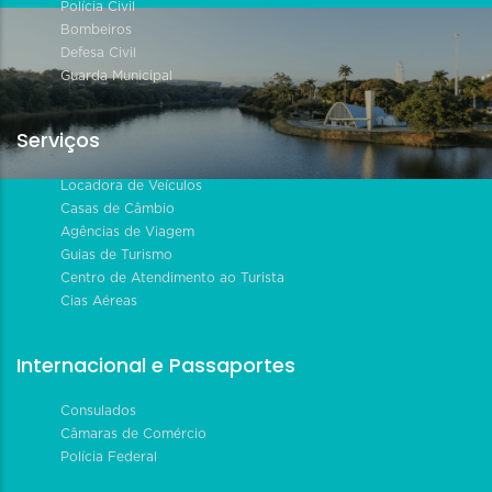
Polícia Civil
Bombeiros
Defesa Civil
Guarda Municipal
Serviços
Locadora de Veículos
Casas de Câmbio
Agências de Viagem
Guias de Turismo
Centro de Atendimento ao Turista
Cias Aéreas
Internacional e Passaportes
Consulados
Câmaras de Comércio
Polícia Federal