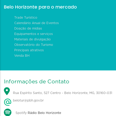
Belo Horizonte para o mercado
Trade Turístico
Calendário Anual de Eventos
Doação de mídias
Equipamentos e serviços
Materiais de divulgação
Observatório do Turismo
Principais atrativos
Venda BH
Informações de Contato
Rua Espírito Santo, 527 Centro - Belo Horizonte, MG, 30160-031
belotur@pbh.gov.br
Spotify
Rádio Belo Horizonte