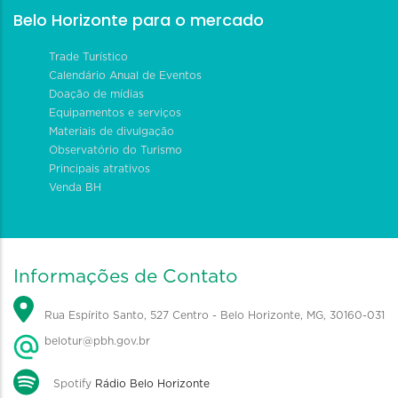
Belo Horizonte para o mercado
Trade Turístico
Calendário Anual de Eventos
Doação de mídias
Equipamentos e serviços
Materiais de divulgação
Observatório do Turismo
Principais atrativos
Venda BH
Informações de Contato
Rua Espírito Santo, 527 Centro - Belo Horizonte, MG, 30160-031
belotur@pbh.gov.br
Spotify
Rádio Belo Horizonte