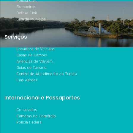
Polícia Civil
Bombeiros
Defesa Civil
Guarda Municipal
Serviços
Locadora de Veículos
Casas de Câmbio
Agências de Viagem
Guias de Turismo
Centro de Atendimento ao Turista
Cias Aéreas
Internacional e Passaportes
Consulados
Câmaras de Comércio
Polícia Federal