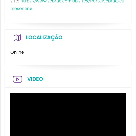
site:
https://www.sebrae.com.br/sites/PortalSebrae/cu
rsosonline
LOCALIZAÇÃO
Online
VIDEO