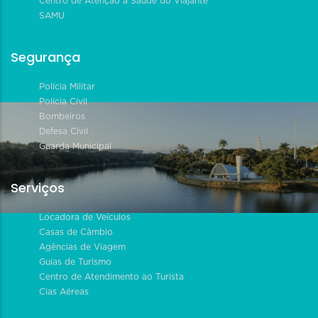
Centro de Atenção à Saúde do Viajante
SAMU
Segurança
Polícia Militar
Polícia Civil
Bombeiros
Defesa Civil
Guarda Municipal
Serviços
Locadora de Veículos
Casas de Câmbio
Agências de Viagem
Guias de Turismo
Centro de Atendimento ao Turista
Cias Aéreas