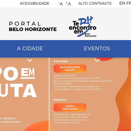
-
+
EN
F
ACESSIBILIDADE
ALTO CONTRASTE
A
A
PORTAL
BELO
HORIZONTE
A CIDADE
EVENTOS
ação
pal