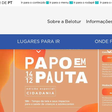
R
DE
PT
Ir para o conteúdo
1
Ir para o menu
2
Ir para o rodapé
3
Ir para o
ES
Sobre a Belotur
Informações
Menu
second
LUGARES PARA IR
ONDE 