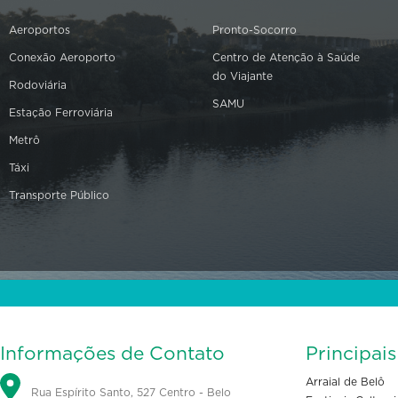
Aeroportos
Pronto-Socorro
Conexão Aeroporto
Centro de Atenção à Saúde
do Viajante
Rodoviária
SAMU
Estação Ferroviária
Metrô
Táxi
Transporte Público
Informações de Contato
Principai
Arraial de Belô
Rua Espírito Santo, 527 Centro - Belo