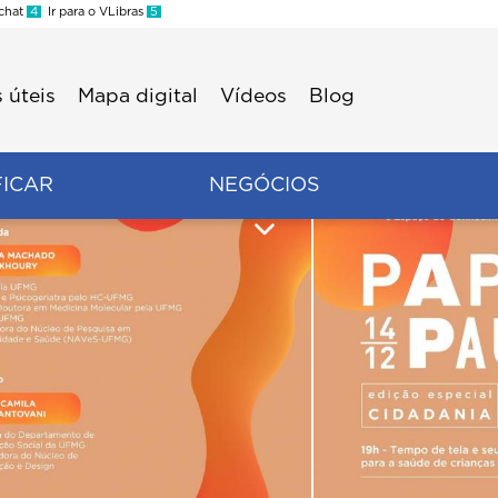
 chat
4
Ir para o VLibras
5
 úteis
Mapa digital
Vídeos
Blog
FICAR
NEGÓCIOS