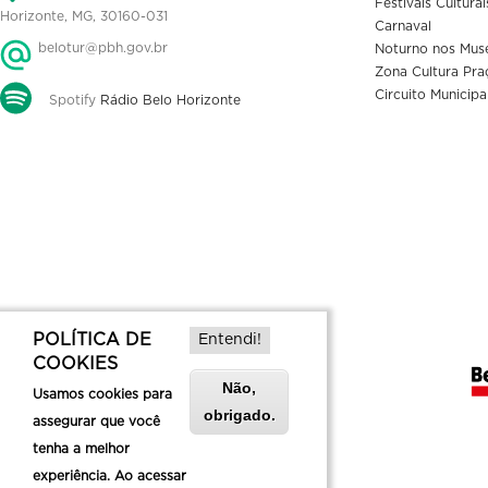
Festivais Culturai
Horizonte, MG, 30160-031
Carnaval
belotur@pbh.gov.br
Noturno nos Mus
Zona Cultura Pra
Circuito Municipa
Spotify
Rádio Belo Horizonte
POLÍTICA DE
Entendi!
COOKIES
Não,
Usamos cookies para
obrigado.
assegurar que você
tenha a melhor
experiência. Ao acessar