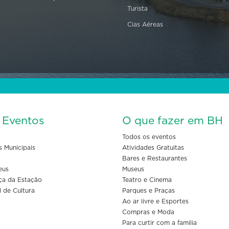
Turista
Cias Aéreas
s Eventos
O que fazer em BH
Todos os eventos
s Municipais
Atividades Gratuitas
Bares e Restaurantes
eus
Museus
ça da Estação
Teatro e Cinema
l de Cultura
Parques e Praças
Ao ar livre e Esportes
Compras e Moda
Para curtir com a familia