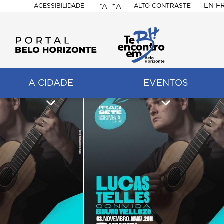
-
+
EN
F
ACESSIBILIDADE
ALTO CONTRASTE
A
A
PORTAL
BELO
HORIZONTE
A CIDADE
EVENTOS
ação
pal