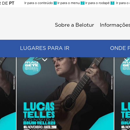
R
DE
PT
Ir para o conteúdo
1
Ir para o menu
2
Ir para o rodapé
3
Ir para o
ES
Sobre a Belotur
Informações
Menu
second
LUGARES PARA IR
ONDE 