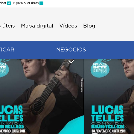
 chat
4
Ir para o VLibras
5
 úteis
Mapa digital
Vídeos
Blog
FICAR
NEGÓCIOS