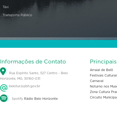
Táxi
Transporte Público
Informações de Contato
Principai
Arraial de Belô
Rua Espírito Santo, 527 Centro - Belo
Festivais Culturai
Horizonte, MG, 30160-031
Carnaval
belotur@pbh.gov.br
Noturno nos Mus
Zona Cultura Pra
Circuito Municipa
Spotify
Rádio Belo Horizonte