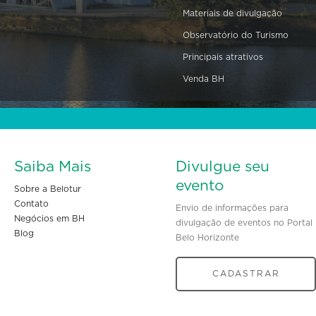
Materiais de divulgação
Observatório do Turismo
Principais atrativos
Venda BH
Saiba Mais
Divulgue seu
evento
Sobre a Belotur
Contato
Envio de informações para
Negócios em BH
divulgação de eventos no Portal
Blog
Belo Horizonte
CADASTRAR