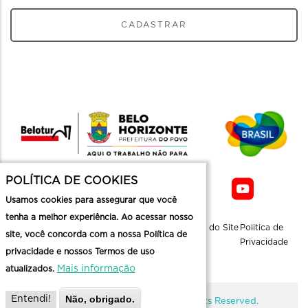
CADASTRAR
POLÍTICA DE COOKIES
Usamos cookies para assegurar que você
tenha a melhor experiência. Ao acessar nosso
Sobre a
Contato
Informaçoes
Mapa do Site
Politica de
site, você concorda com a nossa Política de
Belotur
Üteis
Privacidade
privacidade e nossos Termos de uso
Mais informação
atualizados.
Não, obrigado.
Entendi!
@ Copyright Belotur 2026. All Rights Reserved.