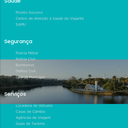
Saúde
Pronto-Socorro
Centro de Atenção à Saúde do Viajante
SAMU
Segurança
Polícia Militar
Polícia Civil
Bombeiros
Defesa Civil
Guarda Municipal
Serviços
Locadora de Veículos
Casas de Câmbio
Agências de Viagem
Guias de Turismo