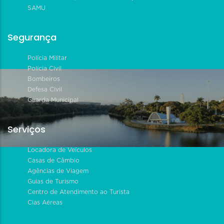
SAMU
Segurança
Polícia Militar
Polícia Civil
Bombeiros
Defesa Civil
Guarda Municipal
Serviços
Locadora de Veículos
Casas de Câmbio
Agências de Viagem
Guias de Turismo
Centro de Atendimento ao Turista
Cias Aéreas