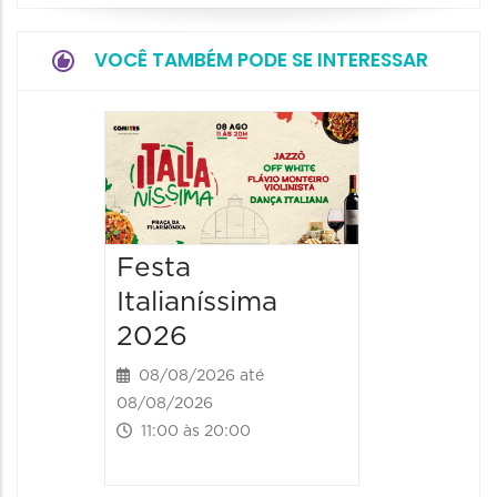
VOCÊ TAMBÉM PODE SE INTERESSAR
Board
Biblio
SESIM
08/08/20
Festa
08/08/202
Italianíssima
14:00 às
2026
08/08/2026 até
08/08/2026
11:00 às 20:00