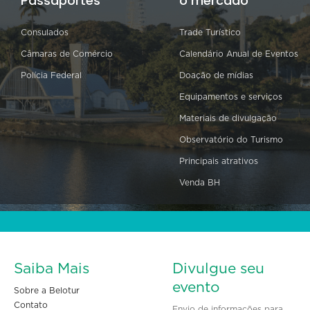
Passaportes
o mercado
Consulados
Trade Turístico
Câmaras de Comércio
Calendário Anual de Eventos
Polícia Federal
Doação de mídias
Equipamentos e serviços
Materiais de divulgação
Observatório do Turismo
Principais atrativos
Venda BH
Saiba Mais
Divulgue seu
evento
Sobre a Belotur
Contato
Envio de informações para