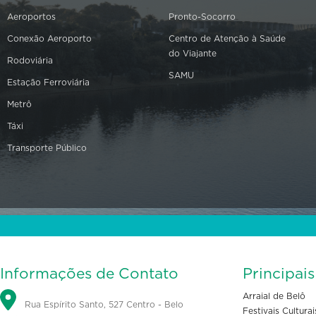
Aeroportos
Pronto-Socorro
Conexão Aeroporto
Centro de Atenção à Saúde
do Viajante
Rodoviária
SAMU
Estação Ferroviária
Metrô
Táxi
Transporte Público
Informações de Contato
Principai
Arraial de Belô
Rua Espírito Santo, 527 Centro - Belo
Festivais Culturai