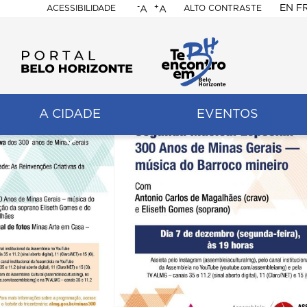
-
+
EN
F
ACESSIBILIDADE
ALTO CONTRASTE
A
A
PORTAL
BELO
HORIZONTE
A CIDADE
EVENTOS
ação
pal