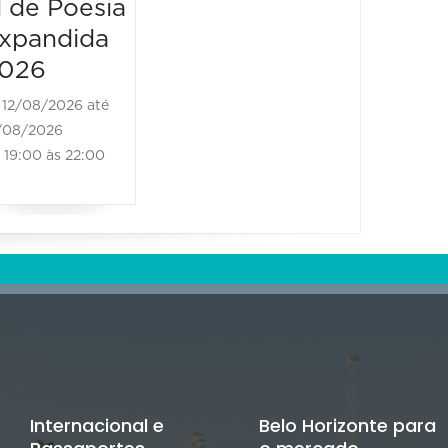
l de Poesia
al de Poesia
al de 
xpandida
Expandida
Expan
026
2026
2026
12/08/2026 até
13/08/2026 até
14/08/2
/08/2026
13/08/2026
14/08/202
19:00 às 22:00
09:00 às 20:30
09:00 à
Internacional e
Belo Horizonte para