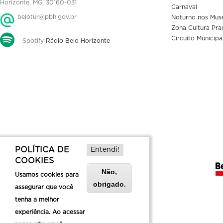
Horizonte, MG, 30160-031
Carnaval
belotur@pbh.gov.br
Noturno nos Mus
Zona Cultura Pra
Circuito Municipa
Spotify
Rádio Belo Horizonte
POLÍTICA DE
Entendi!
COOKIES
Não,
Usamos cookies para
obrigado.
assegurar que você
tenha a melhor
experiência. Ao acessar