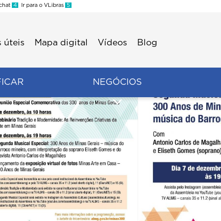
 chat
4
Ir para o VLibras
5
 úteis
Mapa digital
Vídeos
Blog
FICAR
NEGÓCIOS