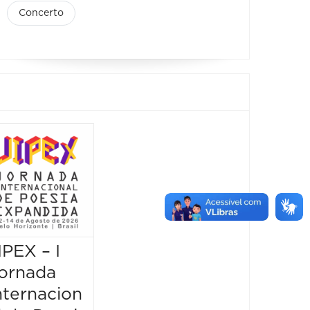
Concerto
IPEX – I
JIPEX – I
JIPEX 
ornada
Jornada
Jorna
nternacion
Internacion
Intern