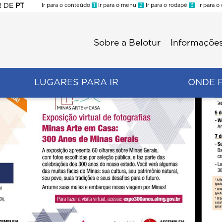
R
DE
PT
Ir para o conteúdo
1
Ir para o menu
2
Ir para o rodapé
3
Ir para o
ES
Sobre a Belotur
Informações
Menu
second
LUGARES PARA IR
ONDE 