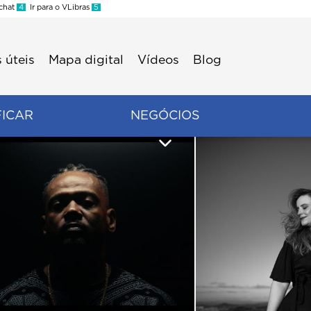
 chat
4
Ir para o VLibras
5
 úteis
Mapa digital
Vídeos
Blog
FICAR
NEGÓCIOS