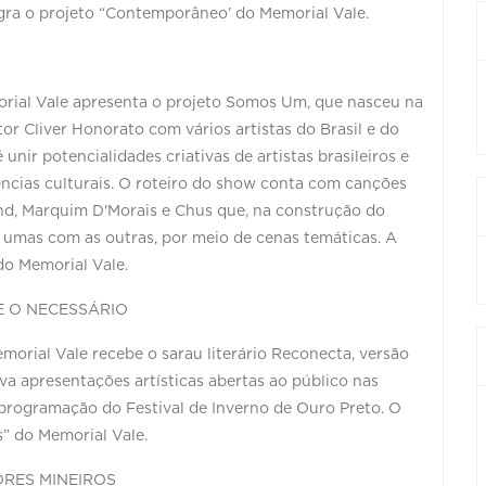
gra o projeto “Contemporâneo’ do Memorial Vale.
morial Vale apresenta o projeto Somos Um, que nasceu na
r Cliver Honorato com vários artistas do Brasil e do
unir potencialidades criativas de artistas brasileiros e
ências culturais. O roteiro do show conta com canções
nd, Marquim D'Morais e Chus que, na construção do
 umas com as outras, por meio de cenas temáticas. A
o Memorial Vale.
E O NECESSÁRIO
emorial Vale recebe o sarau literário Reconecta, versão
ava apresentações artísticas abertas ao público nas
programação do Festival de Inverno de Ouro Preto. O
s” do Memorial Vale.
ORES MINEIROS