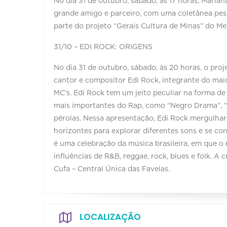
No dia 31 de outubro, sábado, às 17 horas, Mar
grande amigo e parceiro, com uma coletânea pesso
parte do projeto “Gerais Cultura de Minas” do Me
31/10 – EDI ROCK: ORIGENS
No dia 31 de outubro, sábado, às 20 horas, o proj
cantor e compositor Edi Rock, integrante do maio
MC’s. Edi Rock tem um jeito peculiar na forma d
mais importantes do Rap, como “Negro Drama”, “A 
pérolas. Nessa apresentação, Edi Rock mergulhar
horizontes para explorar diferentes sons e se c
é uma celebração da música brasileira, em que o 
influências de R&B, reggae, rock, blues e folk. A 
Cufa – Central Única das Favelas.
LOCALIZAÇÃO