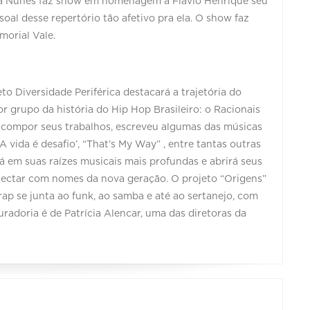
iana Nunes faz show em homenagem a Flávio Henrique seu
al desse repertório tão afetivo pra ela. O show faz
morial Vale.
eto Diversidade Periférica destacará a trajetória do
r grupo da história do Hip Hop Brasileiro: o Racionais
e compor seus trabalhos, escreveu algumas das músicas
vida é desafio’, “That’s My Way” , entre tantas outras
á em suas raízes musicais mais profundas e abrirá seus
onectar com nomes da nova geração. O projeto “Origens”
rap se junta ao funk, ao samba e até ao sertanejo, com
curadoria é de Patrícia Alencar, uma das diretoras da