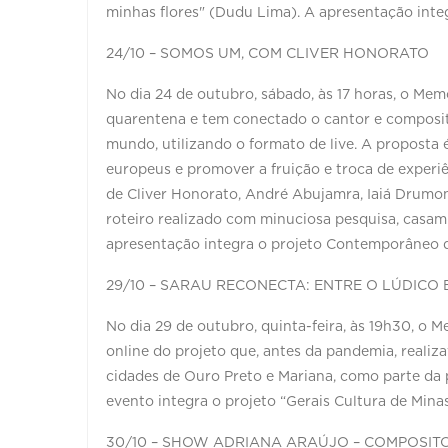
minhas flores" (Dudu Lima). A apresentação inte
24/10 – SOMOS UM, COM CLIVER HONORATO
No dia 24 de outubro, sábado, às 17 horas, o Me
quarentena e tem conectado o cantor e composito
mundo, utilizando o formato de live. A proposta é 
europeus e promover a fruição e troca de experi
de Cliver Honorato, André Abujamra, Iaiá Drumo
roteiro realizado com minuciosa pesquisa, casam
apresentação integra o projeto Contemporâneo d
29/10 – SARAU RECONECTA: ENTRE O LÚDICO 
No dia 29 de outubro, quinta-feira, às 19h30, o M
online do projeto que, antes da pandemia, realiz
cidades de Ouro Preto e Mariana, como parte da 
evento integra o projeto “Gerais Cultura de Mina
30/10 – SHOW ADRIANA ARAÚJO – COMPOSIT