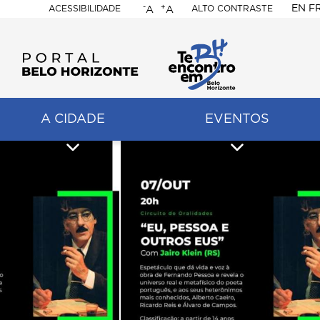
-
+
EN
F
ACESSIBILIDADE
ALTO CONTRASTE
A
A
PORTAL
BELO
HORIZONTE
A CIDADE
EVENTOS
ação
pal