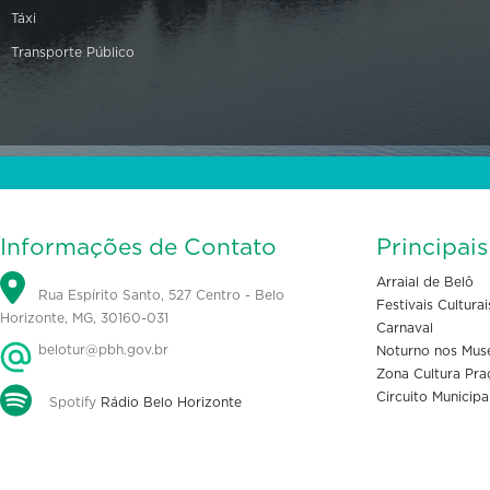
Táxi
Transporte Público
Informações de Contato
Principai
Arraial de Belô
Rua Espírito Santo, 527 Centro - Belo
Festivais Culturai
Horizonte, MG, 30160-031
Carnaval
belotur@pbh.gov.br
Noturno nos Mus
Zona Cultura Pra
Circuito Municipa
Spotify
Rádio Belo Horizonte