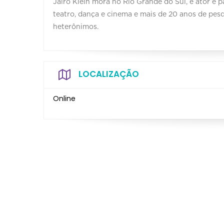
Jairo Klein mora no Rio Grande do Sul, é ator e p
teatro, dança e cinema e mais de 20 anos de pes
heterônimos.
LOCALIZAÇÃO
Online