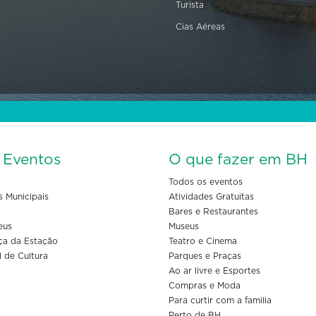
Turista
Cias Aéreas
s Eventos
O que fazer em BH
Todos os eventos
s Municipais
Atividades Gratuitas
Bares e Restaurantes
eus
Museus
ça da Estação
Teatro e Cinema
l de Cultura
Parques e Praças
Ao ar livre e Esportes
Compras e Moda
Para curtir com a familia
Perto de BH