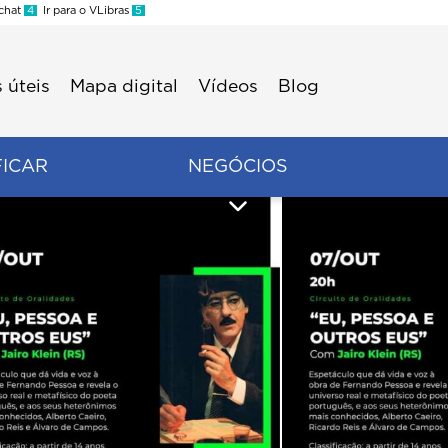
 chat
4
Ir para o VLibras
5
 úteis
Mapa digital
Vídeos
Blog
FICAR
NEGÓCIOS