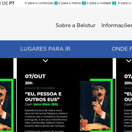
R
DE
PT
Ir para o conteúdo
1
Ir para o menu
2
Ir para o rodapé
3
Ir para o
ES
Sobre a Belotur
Informações
Menu
second
LUGARES PARA IR
ONDE 