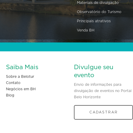
Materiais de divulgação
Observatório do Turismo
Principais atrativos
Venda BH
Saiba Mais
Divulgue seu
evento
Sobre a Belotur
Contato
Envio de informações para
Negócios em BH
divulgação de eventos no Portal
Blog
Belo Horizonte
CADASTRAR