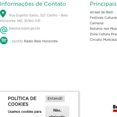
Informações de Contato
Principai
Arraial de Belô
Rua Espírito Santo, 527 Centro - Belo
Festivais Culturai
Horizonte, MG, 30160-031
Carnaval
belotur@pbh.gov.br
Noturno nos Mus
Zona Cultura Pra
Circuito Municipa
Spotify
Rádio Belo Horizonte
POLÍTICA DE
Entendi!
COOKIES
Não,
Usamos cookies para
obrigado.