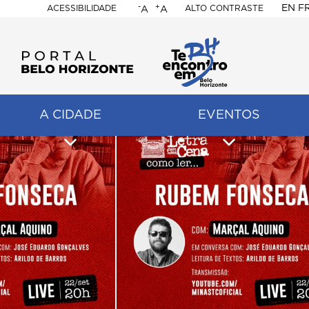
-
+
EN
F
ACESSIBILIDADE
ALTO CONTRASTE
A
A
PORTAL
BELO
HORIZONTE
A CIDADE
EVENTOS
ação
pal