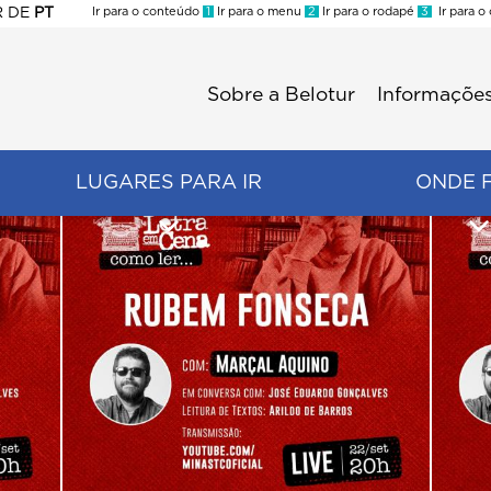
R
DE
PT
Ir para o conteúdo
1
Ir para o menu
2
Ir para o rodapé
3
Ir para o
ES
Sobre a Belotur
Informações
Menu
second
LUGARES PARA IR
ONDE 