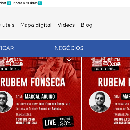
 chat
4
Ir para o VLibras
5
 úteis
Mapa digital
Vídeos
Blog
FICAR
NEGÓCIOS