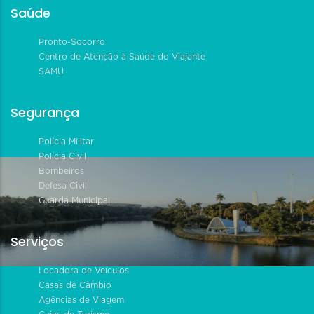
Saúde
Pronto-Socorro
Centro de Atenção à Saúde do Viajante
SAMU
Segurança
Polícia Militar
Polícia Civil
Bombeiros
Defesa Civil
Guarda Municipal
Serviços
Locadora de Veículos
Casas de Câmbio
Agências de Viagem