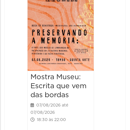
Italian
2026
08/08/20
08/08/202
11:00 às 
Mostra Museu:
Escrita que vem
das bordas
07/08/2026 até
07/08/2026
18:30 às 22:00