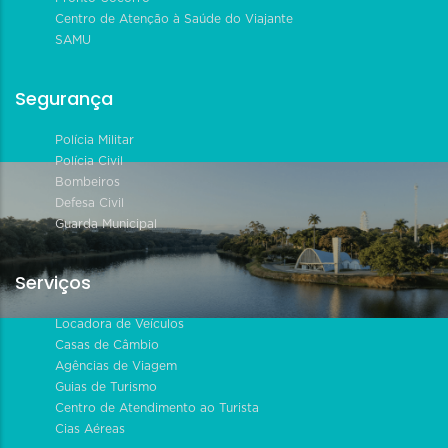
Centro de Atenção à Saúde do Viajante
SAMU
Segurança
Polícia Militar
Polícia Civil
Bombeiros
Defesa Civil
Guarda Municipal
Serviços
Locadora de Veículos
Casas de Câmbio
Agências de Viagem
Guias de Turismo
Centro de Atendimento ao Turista
Cias Aéreas