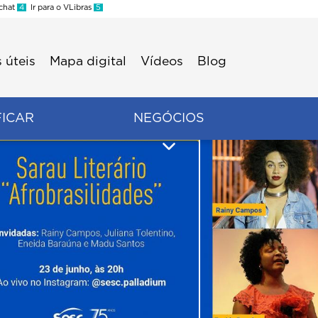
 chat
4
Ir para o VLibras
5
 úteis
Mapa digital
Vídeos
Blog
FICAR
NEGÓCIOS