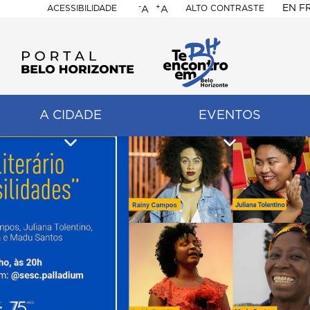
-
+
EN
F
ACESSIBILIDADE
ALTO CONTRASTE
A
A
PORTAL
BELO
HORIZONTE
A CIDADE
EVENTOS
ação
pal