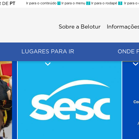
R
DE
PT
Ir para o conteúdo
1
Ir para o menu
2
Ir para o rodapé
3
Ir para o
ES
Sobre a Belotur
Informações
Menu
second
LUGARES PARA IR
ONDE 