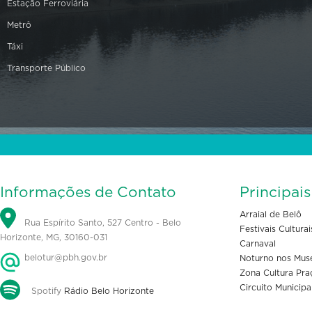
Estação Ferroviária
Metrô
Táxi
Transporte Público
Informações de Contato
Principai
Arraial de Belô
Rua Espírito Santo, 527 Centro - Belo
Festivais Culturai
Horizonte, MG, 30160-031
Carnaval
belotur@pbh.gov.br
Noturno nos Mus
Zona Cultura Pra
Circuito Municipa
Spotify
Rádio Belo Horizonte