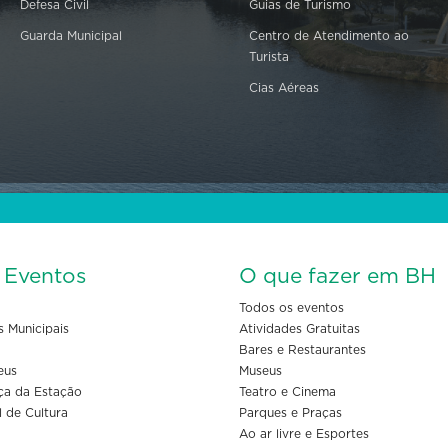
Defesa Civil
Guias de Turismo
Guarda Municipal
Centro de Atendimento ao
Turista
Cias Aéreas
s Eventos
O que fazer em BH
Todos os eventos
s Municipais
Atividades Gratuitas
Bares e Restaurantes
eus
Museus
ça da Estação
Teatro e Cinema
l de Cultura
Parques e Praças
Ao ar livre e Esportes