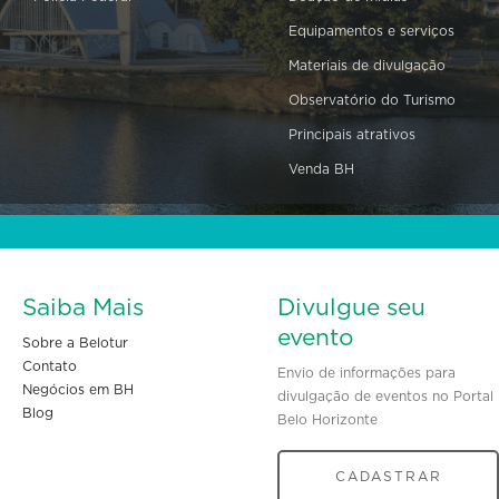
Equipamentos e serviços
Materiais de divulgação
Observatório do Turismo
Principais atrativos
Venda BH
Saiba Mais
Divulgue seu
evento
Sobre a Belotur
Contato
Envio de informações para
Negócios em BH
divulgação de eventos no Portal
Blog
Belo Horizonte
CADASTRAR