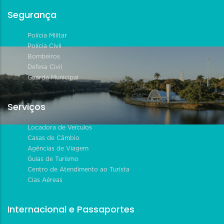
Segurança
Polícia Militar
Polícia Civil
Bombeiros
Defesa Civil
Guarda Municipal
Serviços
Locadora de Veículos
Casas de Câmbio
Agências de Viagem
Guias de Turismo
Centro de Atendimento ao Turista
Cias Aéreas
Internacional e Passaportes