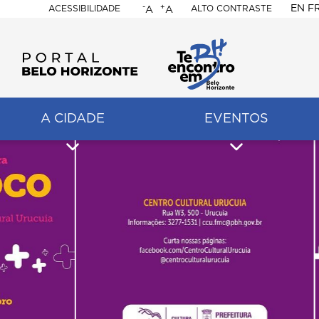
-
+
EN
F
ACESSIBILIDADE
ALTO CONTRASTE
A
A
PORTAL
BELO
HORIZONTE
A CIDADE
EVENTOS
ação
pal