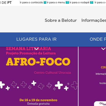
R
DE
PT
Ir para o conteúdo
1
Ir para o menu
2
Ir para o rodapé
3
Ir para o
ES
Sobre a Belotur
Informações
Menu
second
LUGARES PARA IR
ONDE 