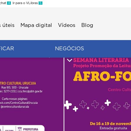
 chat
4
Ir para o VLibras
5
 úteis
Mapa digital
Vídeos
Blog
FICAR
NEGÓCIOS