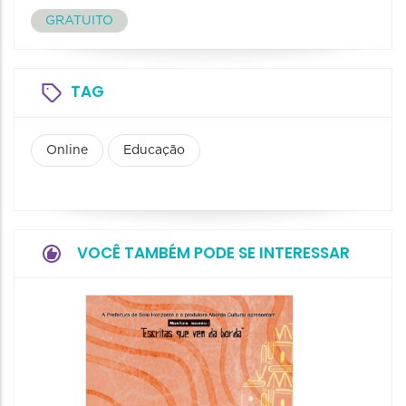
GRATUITO
TAG
Online
Educação
VOCÊ TAMBÉM PODE SE INTERESSAR
Festa
Italian
2026
08/08/20