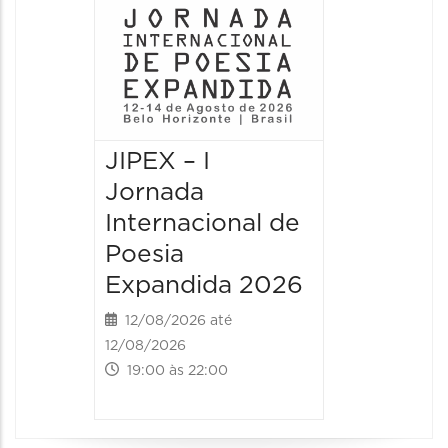
JIPEX – I
JIPEX –
Jornada
Jorna
Internacional de
Intern
Poesia
Poesia
Expandida 2026
Expan
12/08/2026 até
13/08/20
12/08/2026
13/08/2026
19:00 às 22:00
09:00 às