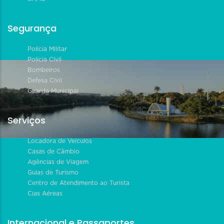
Segurança
Polícia Militar
Polícia Civil
Bombeiros
Defesa Civil
Guarda Municipal
Serviços
Locadora de Veículos
Casas de Câmbio
Agências de Viagem
Guias de Turismo
Centro de Atendimento ao Turista
Cias Aéreas
Internacional e Passaportes