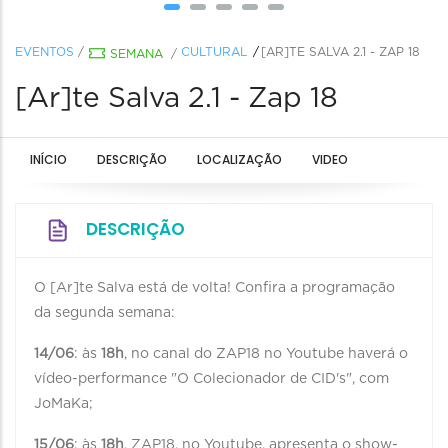
EVENTOS
/
CULTURAL
[AR]TE SALVA 2.1 - ZAP 18
SEMANA
/
[Ar]te Salva 2.1 - Zap 18
INÍCIO
DESCRIÇÃO
LOCALIZAÇÃO
VIDEO
DESCRIÇÃO
O [Ar]te Salva está de volta! Confira a programação
da segunda semana:
14/06
: às
18h
, no canal do ZAP18 no Youtube haverá o
vídeo-performance "O Colecionador de CID's", com
JoMaKa;
15/06
: às
18h
, ZAP18, no Youtube, apresenta o show-