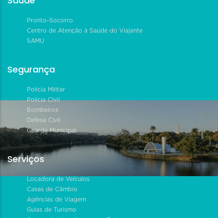
Saúde
Pronto-Socorro
Centro de Atenção à Saúde do Viajante
SAMU
Segurança
Polícia Militar
Polícia Civil
Bombeiros
Defesa Civil
Guarda Municipal
Serviços
Locadora de Veículos
Casas de Câmbio
Agências de Viagem
Guias de Turismo