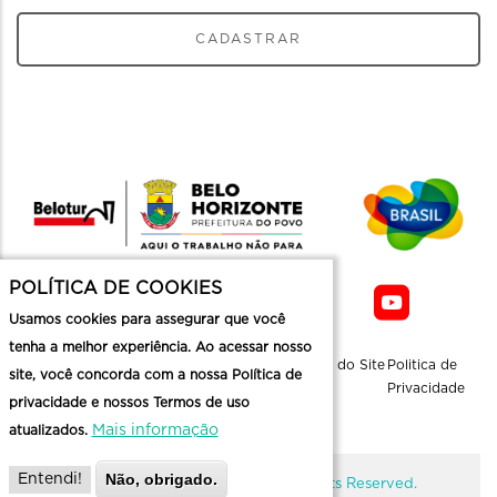
CADASTRAR
POLÍTICA DE COOKIES
Usamos cookies para assegurar que você
tenha a melhor experiência. Ao acessar nosso
Sobre a
Contato
Informaçoes
Mapa do Site
Politica de
site, você concorda com a nossa Política de
Belotur
Üteis
Privacidade
privacidade e nossos Termos de uso
Mais informação
atualizados.
Não, obrigado.
Entendi!
@ Copyright Belotur 2026. All Rights Reserved.