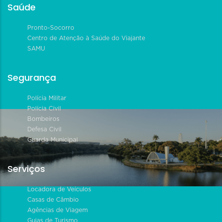
Saúde
Pronto-Socorro
Centro de Atenção à Saúde do Viajante
SAMU
Segurança
Polícia Militar
Polícia Civil
Bombeiros
Defesa Civil
Guarda Municipal
Serviços
Locadora de Veículos
Casas de Câmbio
Agências de Viagem
Guias de Turismo