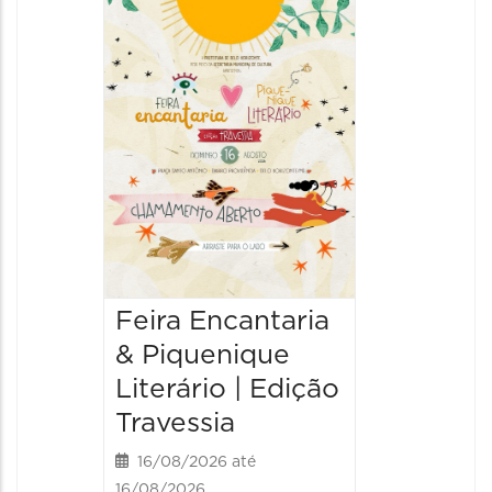
3ª Mos
Uma V
Narraç
Históri
20/08/20
20/08/202
10:00 às
Feira Encantaria
& Piquenique
Literário | Edição
Travessia
16/08/2026 até
16/08/2026