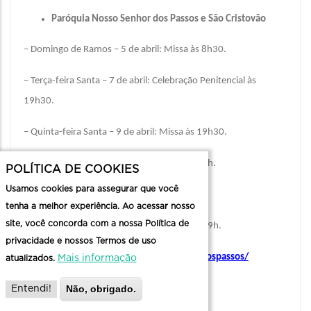
Paróquia Nosso Senhor dos Passos e São Cristovão
– Domingo de Ramos – 5 de abril: Missa às 8h30.
– Terça-feira Santa – 7 de abril: Celebração Penitencial às
19h30.
– Quinta-feira Santa – 9 de abril: Missa às 19h30.
– Sexta-feira Santa – 10 de abril: Missa às 15h.
POLÍTICA DE COOKIES
Usamos cookies para assegurar que você
– Sábado Santo – 11 de abril: Missa às 19h.
tenha a melhor experiência. Ao acessar nosso
site, você concorda com a nossa Política de
– Domingo de Páscoa – 12 de abril: Missa às 9h.
privacidade e nossos Termos de uso
www.facebook.com/pascomnossosenhordospassos/
Mais informação
atualizados.
Paróquia São Pio de Pietrelcina
Não, obrigado.
Entendi!