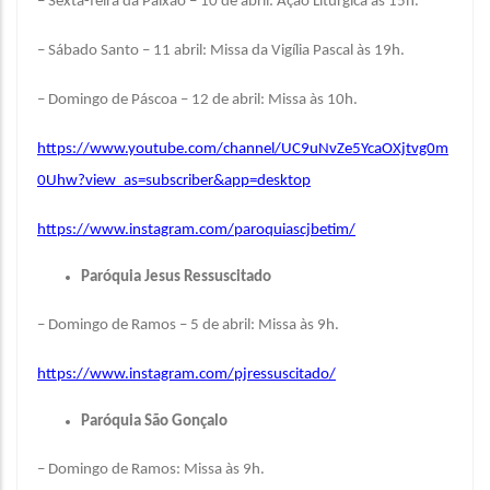
– Sexta-feira da Paixão – 10 de abril: Ação Litúrgica às 15h.
– Sábado Santo – 11 abril: Missa da Vigília Pascal às 19h.
– Domingo de Páscoa – 12 de abril: Missa às 10h.
https://www.youtube.com/channel/UC9uNvZe5YcaOXjtvg0m
0Uhw?view_as=subscriber&app=desktop
https://www.instagram.com/paroquiascjbetim/
Paróquia Jesus Ressuscitado
– Domingo de Ramos – 5 de abril: Missa às 9h.
https://www.instagram.com/pjressuscitado/
Paróquia São Gonçalo
– Domingo de Ramos: Missa às 9h.