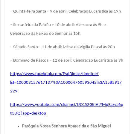
– Quinta-feira Santa – 9 de abril: Celebração Eucarística às 19h
– Sexta-feira da Paixão – 10 de abril: Via-sacra às 9h e
Celebração da Paixão do Senhor às 15h.
– Sábado Santo – 11 de abril: Missa da Vigília Pascal às 20h
– Domingo de Páscoa – 12 de abril: Celebração Eucarística às 9h
https://www.facebook.com/PsdDimas/timeline?
lst=100003157617137%3A100004760593042%3A1585917
229
https://www.youtube.com/channel/UCC52G8IAtYMqEazva6q
tGUQ?app=desktop
Paróquia Nossa Senhora Aparecida e São Miguel