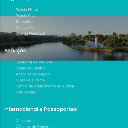
Polícia Militar
Polícia Civil
Bombeiros
Defesa Civil
Guarda Municipal
Serviços
Locadora de Veículos
Casas de Câmbio
Agências de Viagem
Guias de Turismo
Centro de Atendimento ao Turista
Cias Aéreas
Internacional e Passaportes
Consulados
Câmaras de Comércio