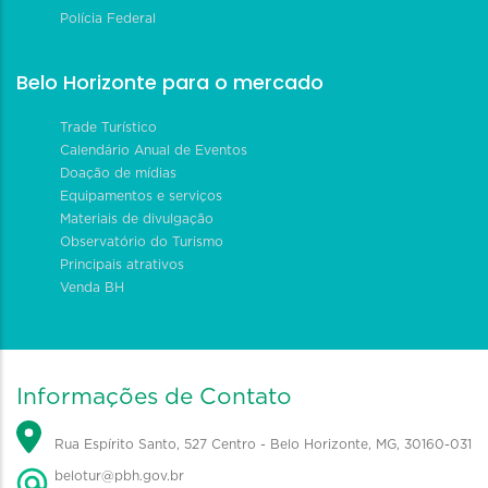
Polícia Federal
Belo Horizonte para o mercado
Trade Turístico
Calendário Anual de Eventos
Doação de mídias
Equipamentos e serviços
Materiais de divulgação
Observatório do Turismo
Principais atrativos
Venda BH
Informações de Contato
Rua Espírito Santo, 527 Centro - Belo Horizonte, MG, 30160-031
belotur@pbh.gov.br