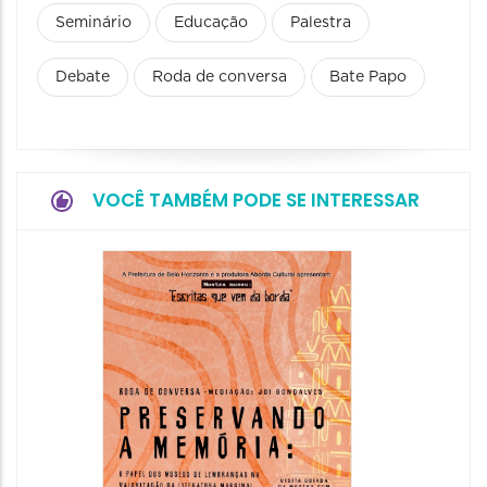
Seminário
Educação
Palestra
Debate
Roda de conversa
Bate Papo
VOCÊ TAMBÉM PODE SE INTERESSAR
Festa
Italian
2026
08/08/20
08/08/202
11:00 às 