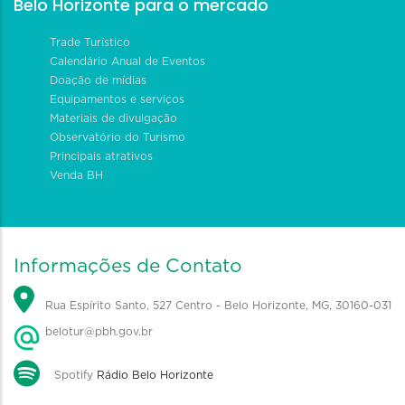
Belo Horizonte para o mercado
Trade Turístico
Calendário Anual de Eventos
Doação de mídias
Equipamentos e serviços
Materiais de divulgação
Observatório do Turismo
Principais atrativos
Venda BH
Informações de Contato
Rua Espírito Santo, 527 Centro - Belo Horizonte, MG, 30160-031
belotur@pbh.gov.br
Spotify
Rádio Belo Horizonte