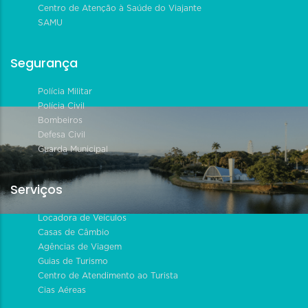
Centro de Atenção à Saúde do Viajante
SAMU
Segurança
Polícia Militar
Polícia Civil
Bombeiros
Defesa Civil
Guarda Municipal
Serviços
Locadora de Veículos
Casas de Câmbio
Agências de Viagem
Guias de Turismo
Centro de Atendimento ao Turista
Cias Aéreas