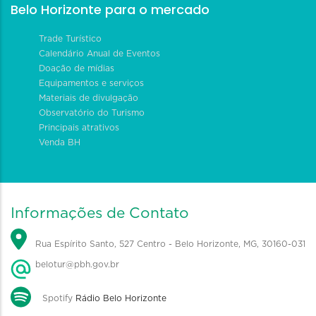
Belo Horizonte para o mercado
Trade Turístico
Calendário Anual de Eventos
Doação de mídias
Equipamentos e serviços
Materiais de divulgação
Observatório do Turismo
Principais atrativos
Venda BH
Informações de Contato
Rua Espírito Santo, 527 Centro - Belo Horizonte, MG, 30160-031
belotur@pbh.gov.br
Spotify
Rádio Belo Horizonte