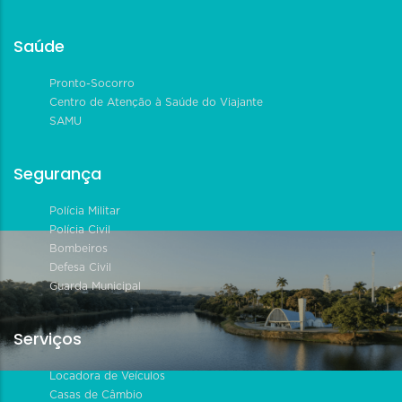
Saúde
Pronto-Socorro
Centro de Atenção à Saúde do Viajante
SAMU
Segurança
Polícia Militar
Polícia Civil
Bombeiros
Defesa Civil
Guarda Municipal
Serviços
Locadora de Veículos
Casas de Câmbio