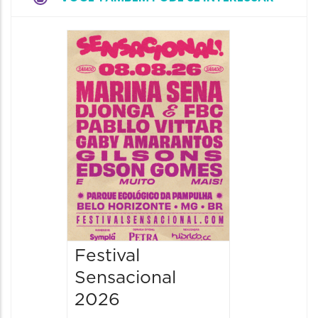
Show: 
Handel
08/08/20
08/08/202
19:00 às 
Festival
Sensacional
2026